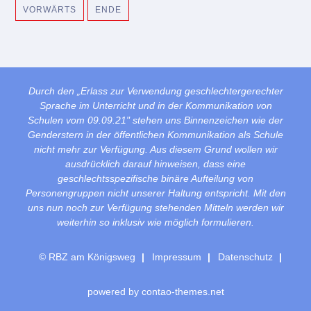
VORWÄRTS
ENDE
Durch den „Erlass zur Verwendung geschlechtergerechter
Sprache im Unterricht und in der Kommunikation von
Schulen vom 09.09.21" stehen uns Binnenzeichen wie der
Genderstern in der öffentlichen Kommunikation als Schule
nicht mehr zur Verfügung. Aus diesem Grund wollen wir
ausdrücklich darauf hinweisen, dass eine
geschlechtsspezifische binäre Aufteilung von
Personengruppen nicht unserer Haltung entspricht. Mit den
uns nun noch zur Verfügung stehenden Mitteln werden wir
weiterhin so inklusiv wie möglich formulieren.
© RBZ am Königsweg
Impressum
Datenschutz
powered by
contao-themes.net