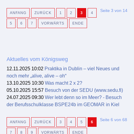
Seite 3 von 14
ANFANG
ZURÜCK
1
2
3
4
5
6
7
VORWÄRTS
ENDE
Aktuelles vom Königsweg
12.11.2025 10:02
Praktika in Dublin – viel Neues und
noch mehr „alive, alive – oh“
13.10.2025 10:30
Was macht 2 x 2?
05.10.2025 15:57
Besuch von der SEDU (www.sedu.fi)
24.07.2025 09:30
Wer lebt denn so im Meer? - Besuch
der Berufsschulklasse BSPE24b im GEOMAR in Kiel
Seite 6 von 68
ANFANG
ZURÜCK
3
4
5
6
7
8
9
VORWÄRTS
ENDE