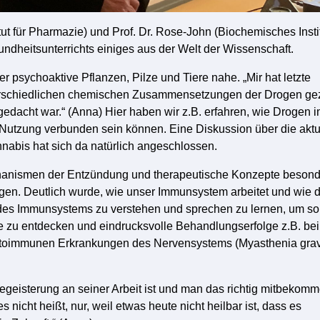
titut für Pharmazie) und Prof. Dr. Rose-John (Biochemisches Insti
heitsunterrichts einiges aus der Welt der Wissenschaft.
r psychoaktive Pflanzen, Pilze und Tiere nahe. „Mir hat letzte
terschiedlichen chemischen Zusammensetzungen der Drogen ge
 gedacht war.“ (Anna) Hier haben wir z.B. erfahren, wie Drogen 
 Nutzung verbunden sein können. Eine Diskussion über die aktu
bis hat sich da natürlich angeschlossen.
chanismen der Entzündung und therapeutische Konzepte beson
n. Deutlich wurde, wie unser Immunsystem arbeitet und wie d
 des Immunsystems zu verstehen und sprechen zu lernen, um so
 zu entdecken und eindrucksvolle Behandlungserfolge z.B. bei
toimmunen Erkrankungen des Nervensystems (Myasthenia grav
 Begeisterung an seiner Arbeit ist und man das richtig mitbekom
es nicht heißt, nur, weil etwas heute nicht heilbar ist, dass es