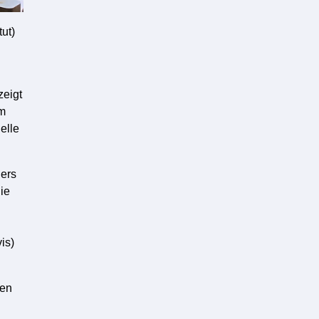
tut)
zeigt
im
elle
ders
ie
is)
men