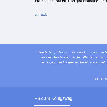
niemals heilbar ist. Das gibt Hoffnung für 
Zurück
Durch den „Erlass zur Verwendung geschlech
wie der Genderstern in der öffentlichen Ko
eine geschlechtsspezifische binäre Auftei
© RBZ a
RBZ am Königsweg