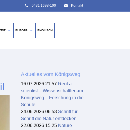
phone
email
0431 1698-100
Kontakt
expand_more
expand_more
KEIT
EUROPA
ENGLISCH
SUCHEN
Aktuelles vom Königsweg
l
16.07.2026 21:57
Rent a
scientist – Wissenschaftler am
Königsweg – Forschung in die
Schule
24.06.2026 06:53
Schritt für
Schritt die Natur entdecken
22.06.2026 15:25
Nature