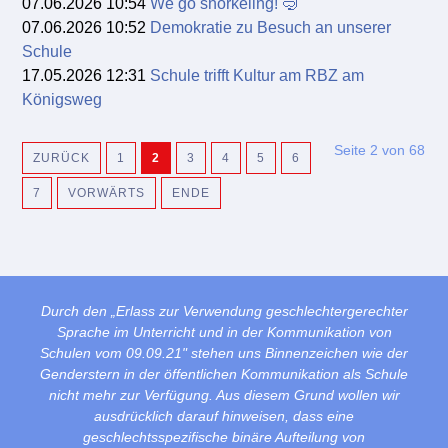
07.06.2026 10:54
We go snorkeling! 🤿
07.06.2026 10:52
Demokratie zu Besuch an unserer
Schule
17.05.2026 12:31
Schule trifft Kultur am RBZ am
Königsweg
Seite 2 von 68
ZURÜCK
1
2
3
4
5
6
7
VORWÄRTS
ENDE
Durch den „Erlass zur Verwendung geschlechtergerechter
Sprache im Unterricht und in der Kommunikation von
Schulen vom 09.09.21" stehen uns Binnenzeichen wie der
Genderstern in der öffentlichen Kommunikation als Schule
nicht mehr zur Verfügung. Aus diesem Grund wollen wir
ausdrücklich darauf hinweisen, dass eine
geschlechtsspezifische binäre Aufteilung von