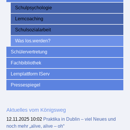
Schulpsychologie
Lerncoaching
Schulsozialarbeit
Was los.werden?
Schülervertretung
Fachbibliothek
Lernplattform IServ
Pressespiegel
Aktuelles vom Königsweg
12.11.2025 10:02
Praktika in Dublin – viel Neues und
noch mehr „alive, alive – oh“