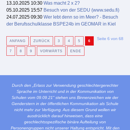
13.10.2025 10:30
Was macht 2 x 2?
05.10.2025 15:57
Besuch von der SEDU (www.sedu.fi)
24.07.2025 09:30
Wer lebt denn so im Meer? - Besuch
der Berufsschulklasse BSPE24b im GEOMAR in Kiel
Seite 6 von 68
ANFANG
ZURÜCK
3
4
5
6
7
8
9
VORWÄRTS
ENDE
Durch den „Erlass zur Verwendung geschlechtergerechter
Sprache im Unterricht und in der Kommunikation von
Schulen vom 09.09.21" stehen uns Binnenzeichen wie der
Genderstern in der öffentlichen Kommunikation als Schule
nicht mehr zur Verfügung. Aus diesem Grund wollen wir
ausdrücklich darauf hinweisen, dass eine
geschlechtsspezifische binäre Aufteilung von
Personengruppen nicht unserer Haltung entspricht. Mit den