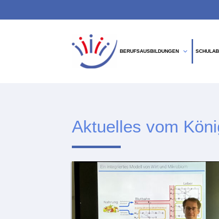
expand_more
BERUFSAUSBILDUNGEN
SCHULAB
Suchbegriffe
Aktuelles vom Kön