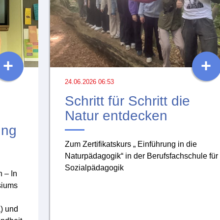
+
+
24.06.2026 06:53
Schritt für Schritt die
Natur entdecken
ung
Zum Zertifikatskurs „ Einführung in die
Naturpädagogik“ in der Berufsfachschule für
Sozialpädagogik
 – In
siums
a) und