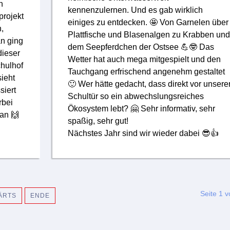
n
kennenzulernen. Und es gab wirklich
projekt
einiges zu entdecken. 🤩 Von Garnelen über
,
Plattfische und Blasenalgen zu Krabben und
n ging
dem Seepferdchen der Ostsee 💪🤓 Das
dieser
Wetter hat auch mega mitgespielt und den
hulhof
Tauchgang erfrischend angenehm gestaltet
sieht
🙂 Wer hätte gedacht, dass direkt vor unsere
siert
Schultür so ein abwechslungsreiches
rbei
Ökosystem lebt? 🤗 Sehr informativ, sehr
an 🙌
spaßig, sehr gut!
Nächstes Jahr sind wir wieder dabei 😎👍
Seite 1 v
ÄRTS
ENDE