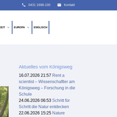
phone
email
0431 1698-100
Kontakt
expand_more
expand_more
KEIT
EUROPA
ENGLISCH
SUCHEN
Aktuelles vom Königsweg
16.07.2026 21:57
Rent a
scientist – Wissenschaftler am
Königsweg – Forschung in die
Schule
24.06.2026 06:53
Schritt für
Schritt die Natur entdecken
22.06.2026 15:25
Nature