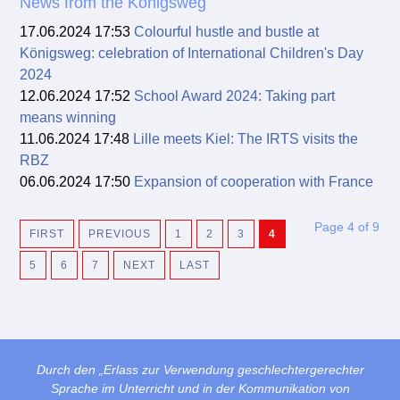
News from the Königsweg
17.06.2024 17:53
Colourful hustle and bustle at
Königsweg: celebration of International Children's Day
2024
12.06.2024 17:52
School Award 2024: Taking part
means winning
11.06.2024 17:48
Lille meets Kiel: The IRTS visits the
RBZ
06.06.2024 17:50
Expansion of cooperation with France
Page 4 of 9
FIRST
PREVIOUS
1
2
3
4
5
6
7
NEXT
LAST
Durch den „Erlass zur Verwendung geschlechtergerechter
Sprache im Unterricht und in der Kommunikation von